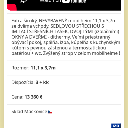
Extra široký, NEVYBAVENÝ mobilheim 11,1 x 3,7m
se dvěma vchody, SEDLOVOU STŘECHOU S
IMITACÍ STŘEŠNÍCH TAŠEK, DVOJITÝMI (izolačními)
OKNY A DVEŘMI - dithermy. Veľmi priestranný
obývací pokoj, spálňa, izba, kúpeľňa s kuchynským
kútom s pevnou zástenou a termostatickou
batériou + wc. Zvýšený strop v celom mobilheime !
Rozmer:
11,1 x 3,7m
Dispozícia:
3 + kk
Cena:
13 360 €
Sklad Mackovice