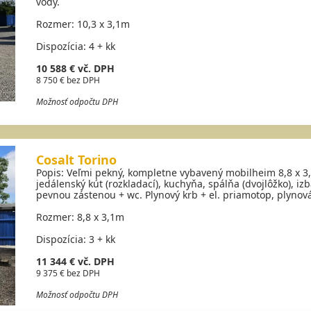
vody.
Rozmer: 10,3 x 3,1m
Dispozícia: 4 + kk
10 588 € vč. DPH
8 750 € bez DPH
Možnosť odpočtu DPH
Cosalt Torino
Popis: Veľmi pekný, kompletne vybavený mobilheim 8,8 x 
jedálenský kút (rozkladací), kuchyňa, spálňa (dvojlôžko), i
pevnou zástenou + wc. Plynový krb + el. priamotop, plynov
Rozmer: 8,8 x 3,1m
Dispozícia: 3 + kk
11 344 € vč. DPH
9 375 € bez DPH
Možnosť odpočtu DPH