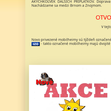
AKÝCHKOĽVEK ĎALŠÍCH PRÍPLATKOV. Doprava 
Nachádzame sa medzi Brnom a Znojmom.
OTVO
V tej
Novo privezené mobilheimy sú týždeň označe
- takto označené mobilheimy majú dvojité (