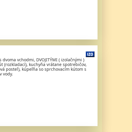
s dvoma vchodmi, DVOJITÝMI ( izolačnými )
 (rozkladací), kuchyňa vrátane spotrebičov,
odová posteľ), kúpeľňa so sprchovacím kútom s
v vody.