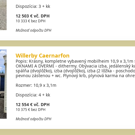
Dispozícia: 3 + kk
12 503 € vč. DPH
10 333 € bez DPH
Možnosť odpočtu DPH
Willerby Caernarfon
Popis: Krásny, kompletne vybavený mobilheim 10,9 x 3,1m 
OKNAMI A DVERMI - dithermy. Obývacia izba, jedálenský kút
spálňa (dvojlôžko), izba (dvojlôžko), izba (2 lôžka - posch
pevnou zástenou + wc. Plynový krb, plynová karma na ohre
Rozmer: 10,9 x 3,1m
Dispozícia: 4 + kk
12 554 € vč. DPH
10 375 € bez DPH
Možnosť odpočtu DPH