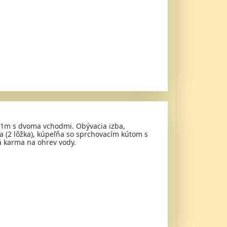
3,1m s dvoma vchodmi. Obývacia izba,
zba (2 lôžka), kúpeľňa so sprchovacím kútom s
á karma na ohrev vody.