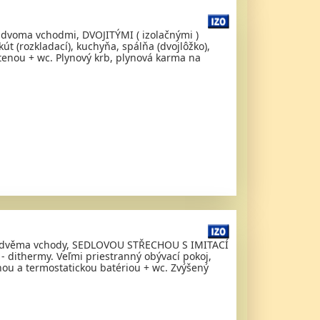
 dvoma vchodmi, DVOJITÝMI ( izolačnými )
t (rozkladací), kuchyňa, spálňa (dvojlôžko),
tenou + wc. Plynový krb, plynová karma na
se dvěma vchody, SEDLOVOU STŘECHOU S IMITACÍ
dithermy. Veľmi priestranný obývací pokoj,
ou a termostatickou batériou + wc. Zvýšený