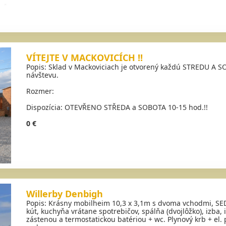
VÍTEJTE V MACKOVICÍCH !!
Popis: Sklad v Mackoviciach je otvorený každú STREDU A 
návštevu.
Rozmer:
Dispozícia: OTEVŘENO STŘEDA a SOBOTA 10-15 hod.!!
0 €
Willerby Denbigh
Popis: Krásny mobilheim 10,3 x 3,1m s dvoma vchodmi, S
kút, kuchyňa vrátane spotrebičov, spálňa (dvojlôžko), izba
zástenou a termostatickou batériou + wc. Plynový krb + el