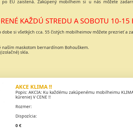
po EÚ zaistená. Zakúpený mobilheim si u nás môžete zadarm
RENÉ KAŽDÚ STREDU A SOBOTU 10-15 
to dobe si všetkých cca. 55 čistých mobilheimov môžete prezrieť a za
né naším maskotom bernardínom Bohouškem.
izolačné) skla.
AKCE KLIMA !!
Popis: AKCIA: Ku každému zakúpenému mobilheimu KLIMATI
kúrenie) V CENE !!
Rozmer:
Dispozícia:
0 €