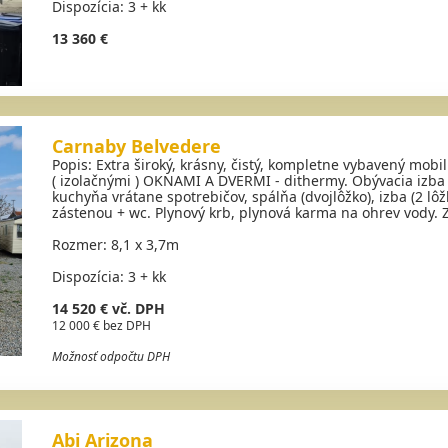
Dispozícia: 3 + kk
13 360 €
Carnaby Belvedere
Popis: Extra široký, krásny, čistý, kompletne vybavený mo
( izolačnými ) OKNAMI A DVERMI - dithermy. Obývacia izba
kuchyňa vrátane spotrebičov, spálňa (dvojlôžko), izba (2 l
zástenou + wc. Plynový krb, plynová karma na ohrev vody.
Rozmer: 8,1 x 3,7m
Dispozícia: 3 + kk
14 520 € vč. DPH
12 000 € bez DPH
Možnosť odpočtu DPH
Abi Arizona