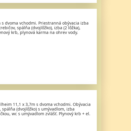
 s dvoma vchodmi. Priestranná obývacia izba
ebičov, spálňa (dvojlôžko), izba (2 lôžka),
nový krb, plynová karma na ohrev vody.
ilheim 11,1 x 3,7m s dvoma vchodmi. Obývacia
v, spálňa (dvojlôžko) s umývadlom, izba
čkou, wc s umývadlom zvlášť. Plynový krb + el.