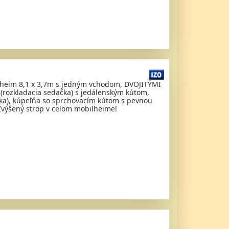
bilheim 8,1 x 3,7m s jedným vchodom, DVOJITÝMI
 (rozkladacia sedačka) s jedálenským kútom,
ôžka), kúpeľňa so sprchovacím kútom s pevnou
 Zvýšený strop v celom mobilheime!