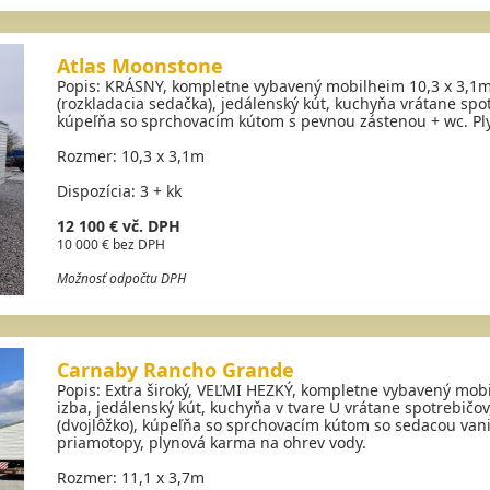
Atlas Moonstone
Popis: KRÁSNY, kompletne vybavený mobilheim 10,3 x 3,1m
(rozkladacia sedačka), jedálenský kút, kuchyňa vrátane spotr
kúpeľňa so sprchovacím kútom s pevnou zástenou + wc. Ply
Rozmer: 10,3 x 3,1m
Dispozícia: 3 + kk
12 100 € vč. DPH
10 000 € bez DPH
Možnosť odpočtu DPH
Carnaby Rancho Grande
Popis: Extra široký, VEĽMI HEZKÝ, kompletne vybavený mob
izba, jedálenský kút, kuchyňa v tvare U vrátane spotrebičo
(dvojlôžko), kúpeľňa so sprchovacím kútom so sedacou vani
priamotopy, plynová karma na ohrev vody.
Rozmer: 11,1 x 3,7m