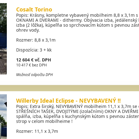
Cosalt Torino
Popis: Krásny, kompletne vybavený mobilheim 8,8 x 3,1m s
OKNAMI A DVERAMI - dithermy. Obývacia izba, jedálenský kú
izba (2 lôžka), kúpeľňa so sprchovacím kútom s pevnou zás
ohrev vody.
Rozmer: 8,8 x 3,1m
Dispozícia: 3 + kk
12 604 € vč. DPH
10 417 € bez DPH
Možnosť odpočtu DPH
Willerby Ideal Eclipse - NEVYBAVENÝ !!
Popis: Extra široký, NEVYBAVENÝ mobilheim 11,1 x 3,7m 
STŘEŠNÍCH TAŠEK, DVOJITÝMI (izolačními) OKNY A DVEŘMI - 
spálňa, izba, kúpeľňa s kuchynským kútom s pevnou zásten
strop v celom mobilheime !
Rozmer: 11,1 x 3,7m